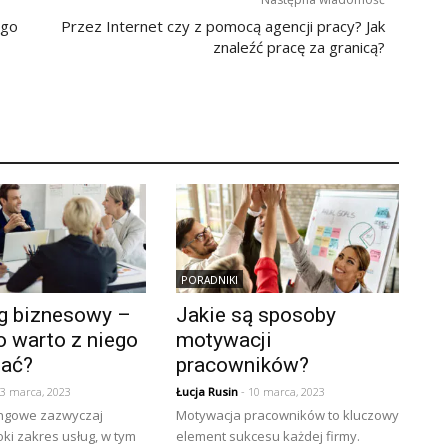
ego
Przez Internet czy z pomocą agencji pracy? Jak
znaleźć pracę za granicą?
PORADNIKI
g biznesowy –
Jakie są sposoby
o warto z niego
motywacji
tać?
pracowników?
13 marca, 2023
Łucja Rusin
- 10 marca, 2023
ingowe zazwyczaj
Motywacja pracowników to kluczowy
oki zakres usług, w tym
element sukcesu każdej firmy.