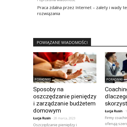
wpisu
Praca zdalna przez Internet – zalety i wady t
rozwiązania
POWIĄZANE WIADOMOŚCI
PORADNIKI
PORADNIKI
Sposoby na
Coachin
oszczędzanie pieniędzy
dlaczeg
i zarządzanie budżetem
skorzys
domowym
Łucja Rusin
- 
Firmy coach
Łucja Rusin
- 28 marca, 2023
oferują szer
Oszczędzanie pieniędzy i