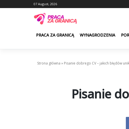
Skip
07 August, 2026
to
content
PRACA ZA GRANICĄ
WYNAGRODZENIA
PO
Strona główna
»
Pisanie dobrego CV – jakich błędów uni
Pisanie d