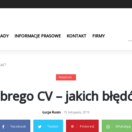
RADY
INFORMACJE PRASOWE
KONTAKT
FIRMY
kać?
Poradniki
obrego CV – jakich błęd
Łucja Rusin
- 19 listopada, 2019
Facebook
Twitter
Pinterest
WhatsApp