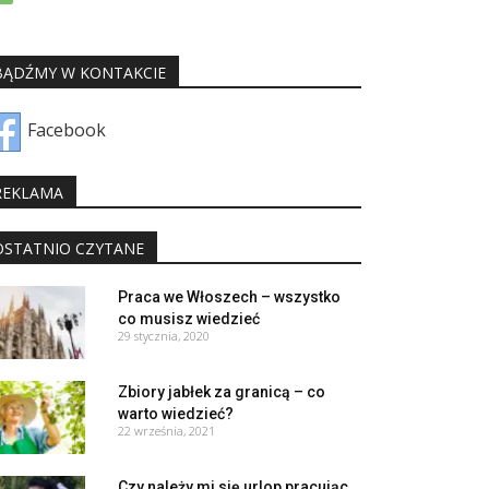
BĄDŹMY W KONTAKCIE
Facebook
REKLAMA
OSTATNIO CZYTANE
Praca we Włoszech – wszystko
co musisz wiedzieć
29 stycznia, 2020
Zbiory jabłek za granicą – co
warto wiedzieć?
22 września, 2021
Czy należy mi się urlop pracując