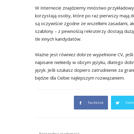
W Internecie znajdziemy mnóstwo przykładowyc
korzystają osoby, które po raz pierwszy mają
są oczywiście zgodne ze wszelkimi zasadami, al
szablony – z pewnością rekruterzy dostają dużą
tle innych kandydatów.
Ważne jest również dobrze wypełnione CV, jeśli
napisane niekiedy w obcym języku, dlatego dob
język. Jeśli szukasz dopiero zatrudnienie za gran
będzie dla Ciebie najlepszym rozwiązaniem.
Facebook
Twitt
Nawigacja
Poprzednia wiadomość