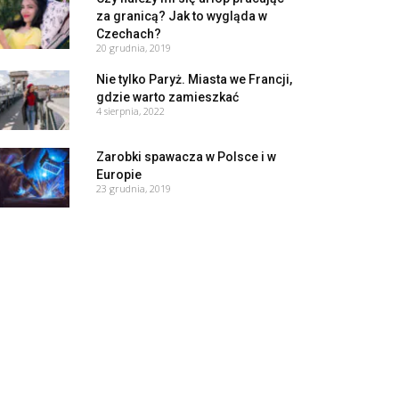
za granicą? Jak to wygląda w
Czechach?
20 grudnia, 2019
Nie tylko Paryż. Miasta we Francji,
gdzie warto zamieszkać
4 sierpnia, 2022
Zarobki spawacza w Polsce i w
Europie
23 grudnia, 2019