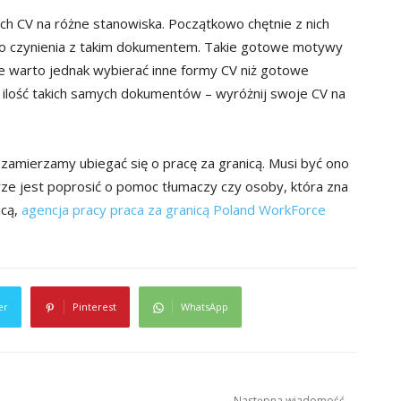
h CV na różne stanowiska. Początkowo chętnie z nich
 do czynienia z takim dokumentem. Takie gotowe motywy
e warto jednak wybierać inne formy CV niż gotowe
 ilość takich samych dokumentów – wyróżnij swoje CV na
 zamierzamy ubiegać się o pracę za granicą. Musi być ono
rze jest poprosić o pomoc tłumaczy czy osoby, która zna
icą,
agencja pracy praca za granicą Poland WorkForce
er
Pinterest
WhatsApp
Następna wiadomość