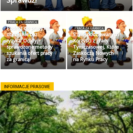
PRACA ZA GRANICĄ
Podróż do pracy na
PRACA ZA GRANICĄ
obczyźnie bez
5 Niespodziewanych
ryzyka: Odkryj
Korzyści z Pracy
sprawdzone metody
Tymczasowej, Które
szukania ofert pracy
Zaskoczą Nowych
za granicą!
na Rynku Pracy
INFORMACJE PRASOWE