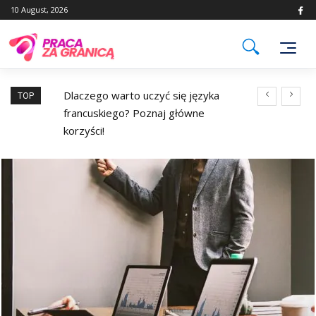
Skip
10 August, 2026
to
content
wegii?
Dlaczego warto uczyć się języka
Co to jest sy
TOP
francuskiego? Poznaj główne
pracowników?
korzyści!