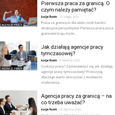
Pierwsza praca za granicą. O
czym należy pamiętać?
Łucja Rusin
- 22 lutego, 2023
Praca za granicą to dla wielu osób bardzo
AGENCJE PRACY
atrakcyjna perspektywa. Pierwsza praca poza
granicami kraju może...
Jak działają agencje pracy
tymczasowej?
Łucja Rusin
- 8 kwietnia, 2022
Szukasz pracy? Zastanawiasz się, jak działają
AGENCJE PRACY
agencje pracy tymczasowej? Przeczytaj,
dlaczego warto skorzystać z możliwości
znalezienia...
Agencja pracy za granicą – na
co trzeba uważać?
Łucja Rusin
- 20 stycznia, 2022