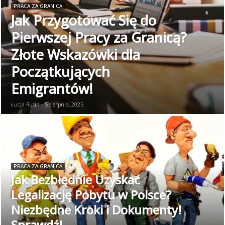
PRACA ZA GRANICĄ
Jak Przygotować Się do
Pierwszej Pracy za Granicą?
Złote Wskazówki dla
Początkujących
Emigrantów!
Łucja Rusin - 5 sierpnia, 2025
PRACA ZA GRANICĄ
Jak Bezbłędnie Uzyskać
Legalizację Pobytu w Polsce?
Niezbędne Kroki i Dokumenty!
Sprawdź!