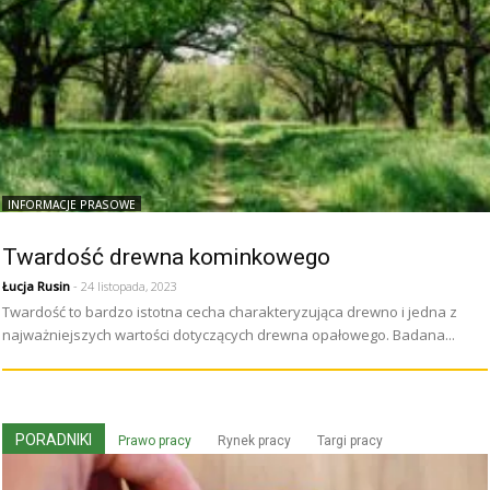
INFORMACJE PRASOWE
Twardość drewna kominkowego
Łucja Rusin
- 24 listopada, 2023
Twardość to bardzo istotna cecha charakteryzująca drewno i jedna z
najważniejszych wartości dotyczących drewna opałowego. Badana...
PORADNIKI
Prawo pracy
Rynek pracy
Targi pracy