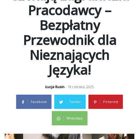
Pracodawcy –
Bezpłatny
Przewodnik dla
Nieznających
Języka!
Łucja Rusin
- 18 czerwca, 2025
Facebook
Twitter
Pinterest
WhatsApp