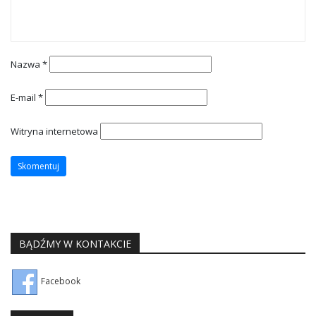
Nazwa
*
E-mail
*
Witryna internetowa
BĄDŹMY W KONTAKCIE
Facebook