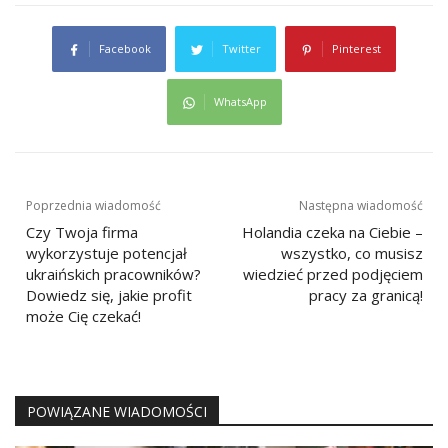
Facebook
Twitter
Pinterest
WhatsApp
Nawigacja
Poprzednia wiadomość
Następna wiadomość
wpisu
Czy Twoja firma
Holandia czeka na Ciebie –
wykorzystuje potencjał
wszystko, co musisz
ukraińskich pracowników?
wiedzieć przed podjęciem
Dowiedz się, jakie profit
pracy za granicą!
może Cię czekać!
POWIĄZANE WIADOMOŚCI