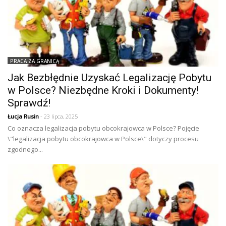
PRACA ZA GRANICĄ
Jak Bezbłędnie Uzyskać Legalizację Pobytu
w Polsce? Niezbędne Kroki i Dokumenty!
Sprawdź!
Łucja Rusin
- 23 lipca, 2025
Co oznacza legalizacja pobytu obcokrajowca w Polsce? Pojęcie
\"legalizacja pobytu obcokrajowca w Polsce\" dotyczy procesu
zgodnego...