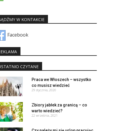
BĄDŹMY W KONTAKCIE
Facebook
REKLAMA
OSTATNIO CZYTANE
Praca we Włoszech – wszystko
co musisz wiedzieć
29 stycznia, 2020
Zbiory jabłek za granicą – co
warto wiedzieć?
22 września, 2021
Czy należy mi się urlop pracując