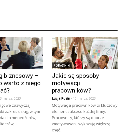
PORADNIKI
g biznesowy –
Jakie są sposoby
o warto z niego
motywacji
tać?
pracowników?
13 marca, 2023
Łucja Rusin
- 10 marca, 2023
ingowe zazwyczaj
Motywacja pracowników to kluczowy
oki zakres usług, w tym
element sukcesu każdej firmy.
enia dla menedżerów,
Pracownicy, którzy są dobrze
liderów,...
zmotywowani, wykazują większą
chęć...