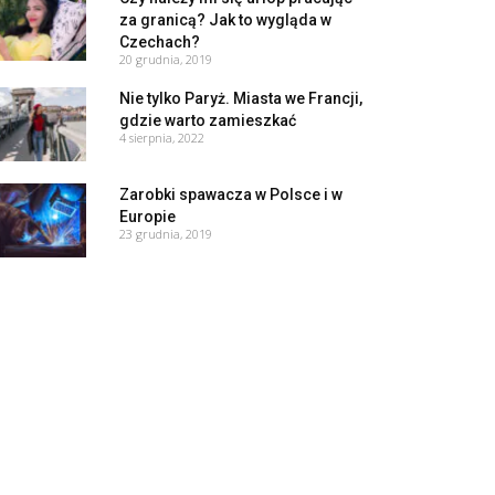
za granicą? Jak to wygląda w
Czechach?
20 grudnia, 2019
Nie tylko Paryż. Miasta we Francji,
gdzie warto zamieszkać
4 sierpnia, 2022
Zarobki spawacza w Polsce i w
Europie
23 grudnia, 2019