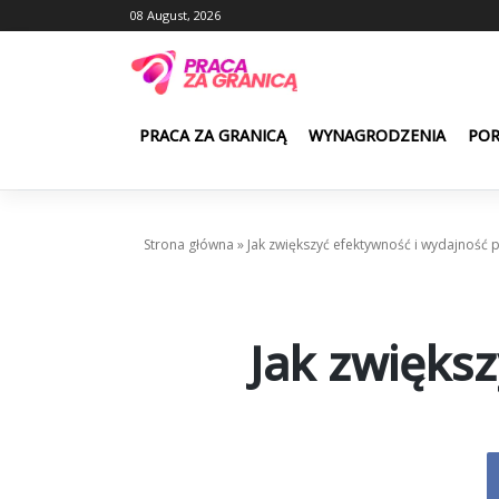
Skip
08 August, 2026
to
content
PRACA ZA GRANICĄ
WYNAGRODZENIA
PO
Strona główna
»
Jak zwiększyć efektywność i wydajność 
Jak zwiększ