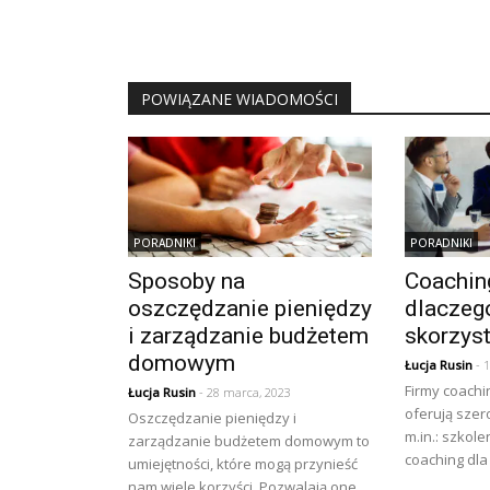
POWIĄZANE WIADOMOŚCI
PORADNIKI
PORADNIKI
Sposoby na
Coachin
oszczędzanie pieniędzy
dlaczeg
i zarządzanie budżetem
skorzys
domowym
Łucja Rusin
- 
Firmy coach
Łucja Rusin
- 28 marca, 2023
oferują szer
Oszczędzanie pieniędzy i
m.in.: szkol
zarządzanie budżetem domowym to
coaching dla 
umiejętności, które mogą przynieść
nam wiele korzyści. Pozwalają one...