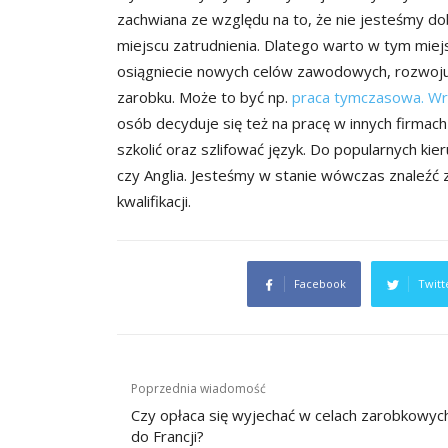
zachwiana ze względu na to, że nie jesteśmy d
miejscu zatrudnienia. Dlatego warto w tym miej
osiągniecie nowych celów zawodowych, rozwoju
zarobku. Może to być np.
praca tymczasowa. W
osób decyduje się też na pracę w innych firmac
szkolić oraz szlifować język. Do popularnych ki
czy Anglia. Jesteśmy w stanie wówczas znaleźć
kwalifikacji.
Facebook
Twitt
Nawigacja
Poprzednia wiadomość
wpisu
Czy opłaca się wyjechać w celach zarobkowyc
do Francji?