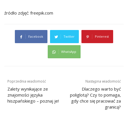
źródło zdjęć: freepik.com
Facebook
Twitter
Pinterest
WhatsApp
Nawigacja
Poprzednia wiadomość
Następna wiadomość
wpisu
Zalety wynikające ze
Dlaczego warto być
znajomości języka
poliglotą? Czy to pomaga,
hiszpańskiego – poznaj je!
gdy chce się pracować za
granicą?