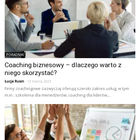
PORADNIKI
Coaching biznesowy – dlaczego warto z
niego skorzystać?
Łucja Rusin
- 13 marca, 2023
Firmy coachingowe zazwyczaj oferują szeroki zakres usług, w tym
m.in.: szkolenia dla menedżerów, coaching dla liderów,...