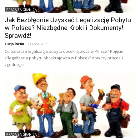
PRACA ZA GRANICĄ
Jak Bezbłędnie Uzyskać Legalizację Pobytu
w Polsce? Niezbędne Kroki i Dokumenty!
Sprawdź!
Łucja Rusin
- 23 lipca, 2025
Co oznacza legalizacja pobytu obcokrajowca w Polsce? Pojęcie
\"legalizacja pobytu obcokrajowca w Polsce\" dotyczy procesu
zgodnego...
PRACA ZA GRANICĄ