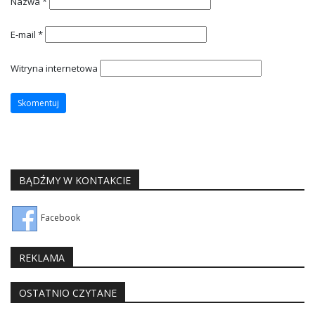
Nazwa
*
E-mail
*
Witryna internetowa
BĄDŹMY W KONTAKCIE
Facebook
REKLAMA
OSTATNIO CZYTANE