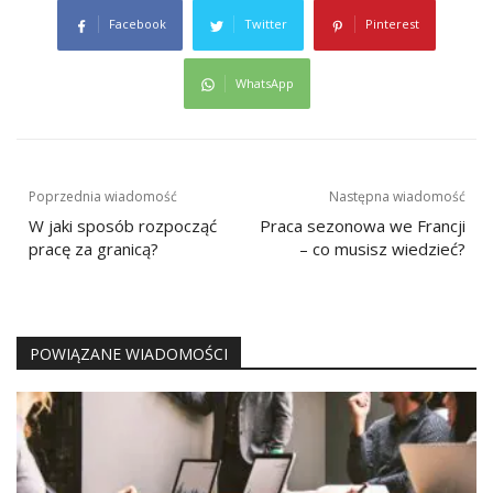
Facebook
Twitter
Pinterest
WhatsApp
Nawigacja
Poprzednia wiadomość
Następna wiadomość
wpisu
W jaki sposób rozpocząć
Praca sezonowa we Francji
pracę za granicą?
– co musisz wiedzieć?
POWIĄZANE WIADOMOŚCI