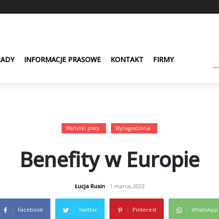
RADY
INFORMACJE PRASOWE
KONTAKT
FIRMY
Warunki pracy
Wynagrodzenia
Benefity w Europie
Łucja Rusin
- 1 marca, 2023
Facebook
Twitter
Pinterest
WhatsApp