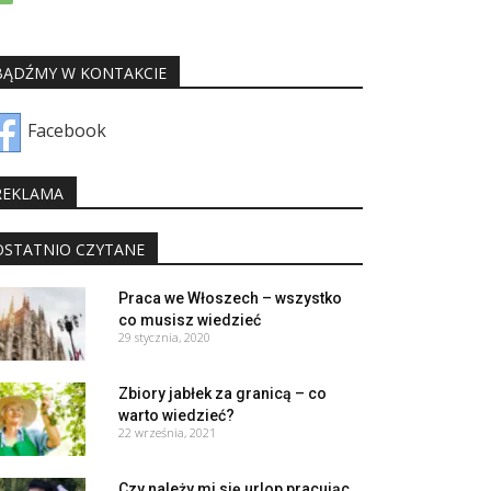
BĄDŹMY W KONTAKCIE
Facebook
REKLAMA
OSTATNIO CZYTANE
Praca we Włoszech – wszystko
co musisz wiedzieć
29 stycznia, 2020
Zbiory jabłek za granicą – co
warto wiedzieć?
22 września, 2021
Czy należy mi się urlop pracując