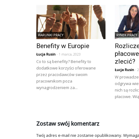
WARUNKI PRACY
RYNEK PRACY
Benefity w Europie
Rozlicz
płacowe
Łucja Rusin
- 1 marca, 2023
zlecić?
Co to są benefity? Benefity to
dodatkowe korzyści oferowane
Łucja Rusin
- 2
przez pracodawców swoim
W prowadzeni
pracownikom poza
odgrywa wie
wynagrodzeniem za...
nich są rozl
płacowe. Wiąż
Zostaw swój komentarz
Twój adres e-mail nie zostanie opublikowany.
Wymaga