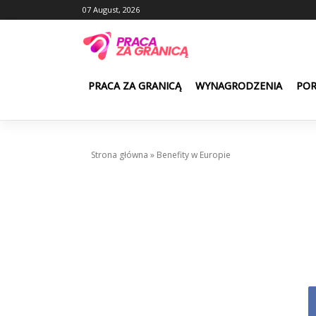
Skip
07 August, 2026
to
content
PRACA ZA GRANICĄ
WYNAGRODZENIA
PO
Strona główna
»
Benefity w Europie