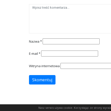
Nazwa
*
E-mail
*
Witryna internetowa
Nasz serwis używa cookie. Korzystając ze strony wyra