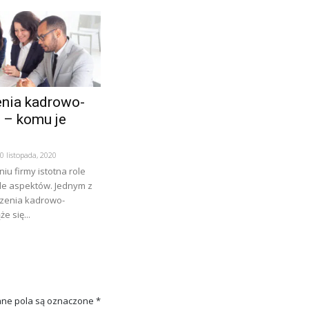
enia kadrowo-
 – komu je
0 listopada, 2020
u firmy istotna role
le aspektów. Jednym z
iczenia kadrowo-
e się...
ne pola są oznaczone
*