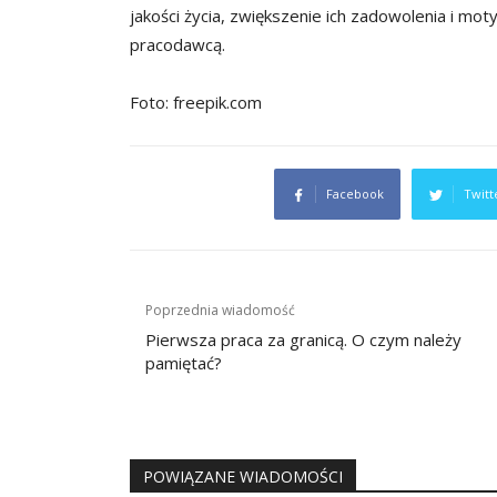
jakości życia, zwiększenie ich zadowolenia i mot
pracodawcą.
Foto: freepik.com
Facebook
Twitt
Nawigacja
Poprzednia wiadomość
wpisu
Pierwsza praca za granicą. O czym należy
pamiętać?
POWIĄZANE WIADOMOŚCI