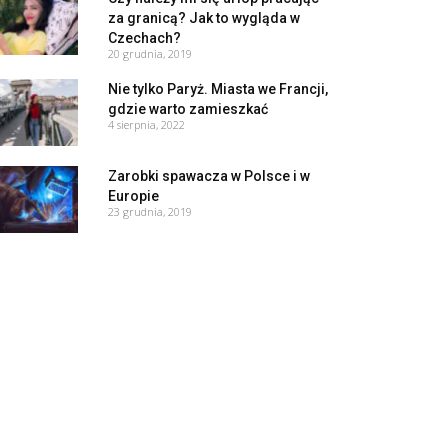
za granicą? Jak to wygląda w
Czechach?
20 grudnia, 2019
Nie tylko Paryż. Miasta we Francji,
gdzie warto zamieszkać
4 sierpnia, 2022
Zarobki spawacza w Polsce i w
Europie
23 grudnia, 2019