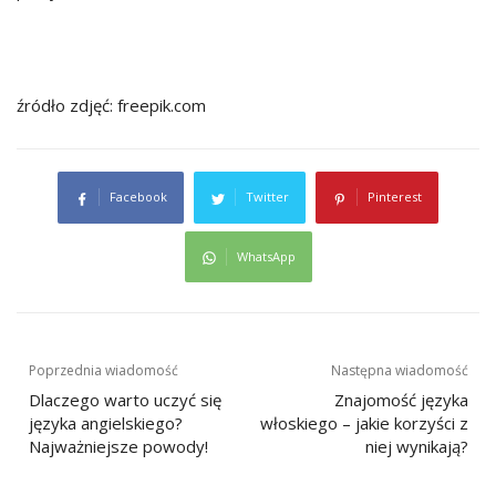
źródło zdjęć: freepik.com
Facebook
Twitter
Pinterest
WhatsApp
Nawigacja
Poprzednia wiadomość
Następna wiadomość
wpisu
Dlaczego warto uczyć się
Znajomość języka
języka angielskiego?
włoskiego – jakie korzyści z
Najważniejsze powody!
niej wynikają?