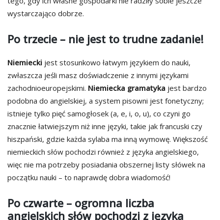
tego, gdy ich własne gospodarki nie radziły sobie jeszcze
wystarczająco dobrze.
Po trzecie – nie jest to trudne zadanie!
Niemiecki
jest stosunkowo łatwym językiem do nauki,
zwłaszcza jeśli masz doświadczenie z innymi językami
zachodnioeuropejskimi.
Niemiecka gramatyka
jest bardzo
podobna do angielskiej, a system pisowni jest fonetyczny;
istnieje tylko pięć samogłosek (a, e, i, o, u), co czyni go
znacznie łatwiejszym niż inne języki, takie jak francuski czy
hiszpański, gdzie każda sylaba ma inną wymowę. Większość
niemieckich słów pochodzi również z języka angielskiego,
więc nie ma potrzeby posiadania obszernej listy słówek na
początku nauki – to naprawdę dobra wiadomość!
Po czwarte – ogromna liczba
angielskich słów pochodzi z języka