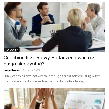
PORADNIKI
Coaching biznesowy – dlaczego warto z
niego skorzystać?
Łucja Rusin
- 13 marca, 2023
Firmy coachingowe zazwyczaj oferują szeroki zakres usług, w tym
m.in.: szkolenia dla menedżerów, coaching dla liderów,...