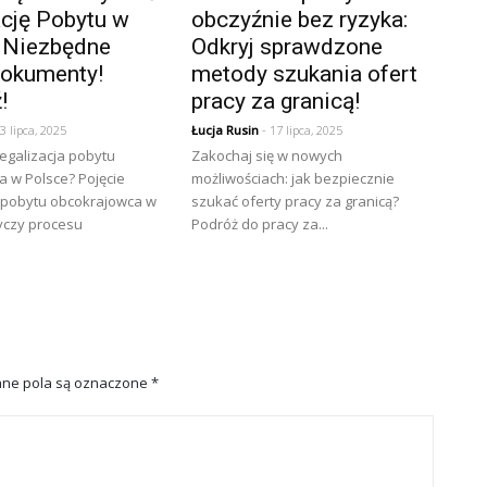
ację Pobytu w
obczyźnie bez ryzyka:
 Niezbędne
Odkryj sprawdzone
Dokumenty!
metody szukania ofert
!
pracy za granicą!
3 lipca, 2025
Łucja Rusin
- 17 lipca, 2025
egalizacja pobytu
Zakochaj się w nowych
 w Polsce? Pojęcie
możliwościach: jak bezpiecznie
a pobytu obcokrajowca w
szukać oferty pracy za granicą?
yczy procesu
Podróż do pracy za...
ne pola są oznaczone
*