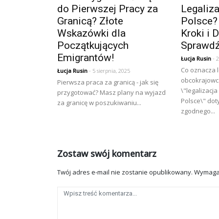
do Pierwszej Pracy za
Legaliz
Granicą? Złote
Polsce?
Wskazówki dla
Kroki i 
Początkujących
Sprawdź
Emigrantów!
Łucja Rusin
- 2
Co oznacza l
Łucja Rusin
- 5 sierpnia, 2025
obcokrajowca
Pierwsza praca za granicą - jak się
\"legalizacj
przygotować? Masz plany na wyjazd
Polsce\" dot
za granicę w poszukiwaniu...
zgodnego...
Zostaw swój komentarz
Twój adres e-mail nie zostanie opublikowany.
Wymaga