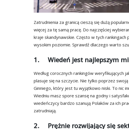
Zatrudnienia za granicą cieszą się dużą popula
więcej za tę samą pracę. Do najczęściej wybiera
kraje skandynawskie. Często w tych rankingach p
wysokim poziomie. Sprawdź dlaczego warto szuka
1. Wiedeń jest najlepszym mi
Według corocznych rankingów weryfikujących j
plasuje się na szczycie. Nie tylko poprzez swoj
Ginniego, który jest tu wyjątkowo niski. To nic 
Wiedniu masz spore szansę na godny i satysfak
wiedeńczycy bardzo szanują Polaków za ich praco
zatrudniają.
2. Prężnie rozwijający się sekt