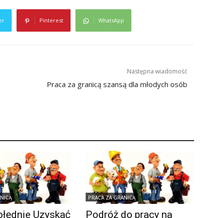
er
Pinterest
WhatsApp
Następna wiadomość
Praca za granicą szansą dla młodych osób
ANICĄ
PRACA ZA GRANICĄ
błędnie Uzyskać
Podróż do pracy na