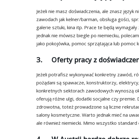
Jeżeli nie masz doświadczenia, ale znasz język
zawodach jak kelner/barman, obsługa gości, spr
galerie sztuki, kina itp. Prace te będą wymagał
jednak nie mówisz biegle po niemiecku, polecam
jako pokojówka, pomoc sprzątająca lub pomoc 
3. Oferty pracy z doświadcze
Jeżeli potrafisz wykonywać konkretny zawód, ró
pożądani są spawacze, konstruktorzy, elektrycy, 
konkretnych sektorach zawodowych wynoszą ok 
oferują różne ulgi, dodatki socjalne czy premie.
zdrowotna, toteż prowadzone są liczne rekrutac
salony kosmetyczne. Warto jednak mieć na uwadz
ale również niemiecki. Mimo wszystko standard
4. W Austrii bardzo dobrze ro