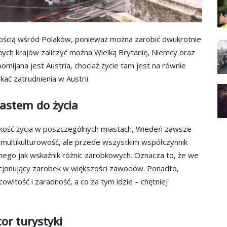
rnością wśród Polaków, ponieważ można zarobić dwukrotnie
nych krajów zaliczyć można Wielką Brytanię, Niemcy oraz
omijana jest Austria, chociaż życie tam jest na równie
ć zatrudnienia w Austrii.
astem do życia
akość życia w poszczególnych miastach, Wiedeń zawsze
ą multikulturowość, ale przede wszystkim współczynnik
innego jak wskaźnik różnic zarobkowych. Oznacza to, że we
cjonujący zarobek w większości zawodów. Ponadto,
witość i zaradność, a co za tym idzie – chętniej
or turystyki