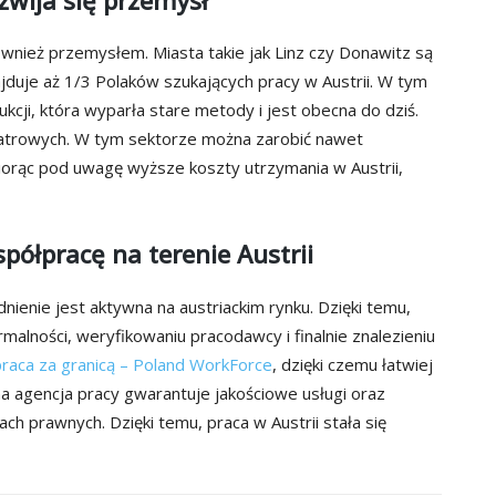
ównież przemysłem. Miasta takie jak Linz czy Donawitz są
ajduje aż 1/3 Polaków szukających pracy w Austrii. W tym
cji, która wyparła stare metody i jest obecna do dziś.
 wiatrowych. W tym sektorze można zarobić nawet
iorąc pod uwagę wyższe koszty utrzymania w Austrii,
ółpracę na terenie Austrii
nienie jest aktywna na austriackim rynku. Dzięki temu,
alności, weryfikowaniu pracodawcy i finalnie znalezieniu
praca za granicą – Poland WorkForce
, dzięki czemu łatwiej
na agencja pracy gwarantuje jakościowe usługi oraz
h prawnych. Dzięki temu, praca w Austrii stała się