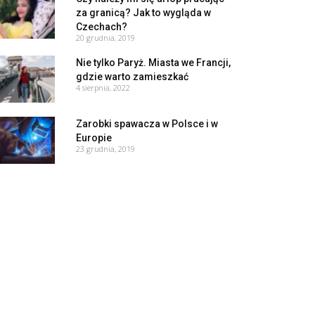
za granicą? Jak to wygląda w
Czechach?
20 grudnia, 2019
Nie tylko Paryż. Miasta we Francji,
gdzie warto zamieszkać
4 sierpnia, 2022
Zarobki spawacza w Polsce i w
Europie
23 grudnia, 2019