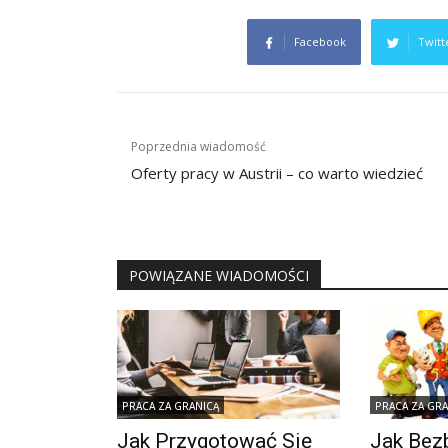
Facebook
Twitt
Nawigacja
Poprzednia wiadomość
wpisu
Oferty pracy w Austrii – co warto wiedzieć
POWIĄZANE WIADOMOŚCI
PRACA ZA GRANICĄ
PRACA ZA GR
Jak Przygotować Się
Jak Bez