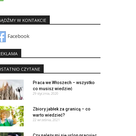
BĄDŹMY W KONTAKCIE
Facebook
REKLAMA
OSTATNIO CZYTANE
Praca we Włoszech – wszystko
co musisz wiedzieć
29 stycznia, 2020
Zbiory jabłek za granicą – co
warto wiedzieć?
22 września, 2021
Czy należy mi się urlop pracując