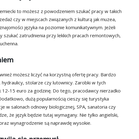
 niemiecki to możesz z powodzeniem szukać pracy w takich
zedaż czy w miejscach związanych z kulturą jak muzea,
y znajomości języka na poziomie komunikatywnym. Jeżeli
y szukać zatrudnienia przy lekkich pracach remontowych,
kuchenna.
niem
wnież możesz liczyć na korzystną ofertę pracy. Bardzo
hydraulicy, stolarze czy lutownicy. Zarobki w tych
12-15 euro za godzinę. Do tego, pracodawcy nierzadko
 Dodatkowo, dużą popularnością cieszy się turystyka
je w salonach odnowy biologicznej, SPA, sanatoria czy
e, że język będzie tutaj wymagany. Nie tylko angielski,
 oraz wynagrodzenie są naprawdę wysokie.
zwija się przemysł