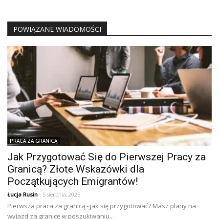
POWIĄZANE WIADOMOŚCI
PRACA ZA GRANICĄ
Jak Przygotować Się do Pierwszej Pracy za
Granicą? Złote Wskazówki dla
Początkujących Emigrantów!
Łucja Rusin
- 5 sierpnia, 2025
Pierwsza praca za granicą - jak się przygotować? Masz plany na
wyjazd za granicę w poszukiwaniu...