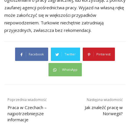
ogłoszeniami o pracy zagranicznej, lub korzystając z pomocy
zaufanej agencji pośrednictwa pracy. Wyjazd na własną rękę
może zakończyć się w większości przypadków
niepowodzeniem. Turkowie niechętnie zatrudniają
przyjezdnych, zwłaszcza bez rekomendacji.
Facebook
Twitter
Pinterest
WhatsApp
Nawigacja
Poprzednia wiadomość
Następna wiadomość
wpisu
Praca w Czechach –
Jak znaleźć pracę w
najpotrzebniejsze
Norwegii?
informacje