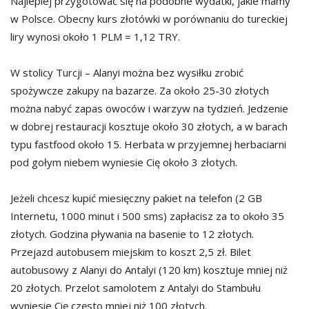
Najlepiej przygotować się na podobne wydatki, jakie mamy
w Polsce. Obecny kurs złotówki w porównaniu do tureckiej
liry wynosi około 1 PLM = 1,12 TRY.
W stolicy Turcji – Alanyi można bez wysiłku zrobić
spożywcze zakupy na bazarze. Za około 25-30 złotych
można nabyć zapas owoców i warzyw na tydzień. Jedzenie
w dobrej restauracji kosztuje około 30 złotych, a w barach
typu fastfood około 15. Herbata w przyjemnej herbaciarni
pod gołym niebem wyniesie Cię około 3 złotych.
Jeżeli chcesz kupić miesięczny pakiet na telefon (2 GB
Internetu, 1000 minut i 500 sms) zapłacisz za to około 35
złotych. Godzina pływania na basenie to 12 złotych.
Przejazd autobusem miejskim to koszt 2,5 zł. Bilet
autobusowy z Alanyi do Antalyi (120 km) kosztuje mniej niż
20 złotych. Przelot samolotem z Antalyi do Stambułu
wyniesie Cię często mniej niż 100 złotych.