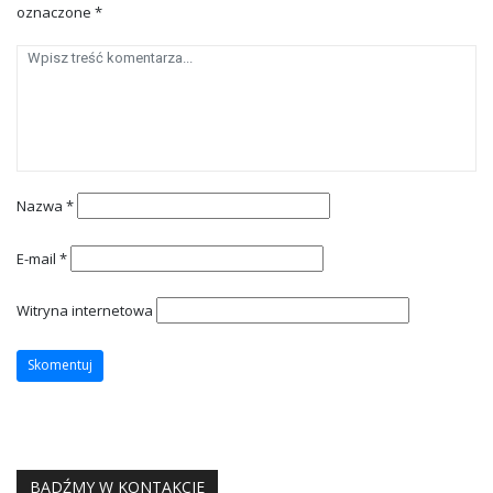
oznaczone
*
Nazwa
*
E-mail
*
Witryna internetowa
BĄDŹMY W KONTAKCIE