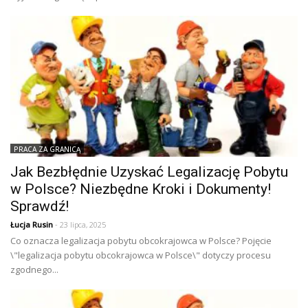
PRACA ZA GRANICĄ
Jak Bezbłędnie Uzyskać Legalizację Pobytu
w Polsce? Niezbędne Kroki i Dokumenty!
Sprawdź!
Łucja Rusin
- 23 lipca, 2025
Co oznacza legalizacja pobytu obcokrajowca w Polsce? Pojęcie
\"legalizacja pobytu obcokrajowca w Polsce\" dotyczy procesu
zgodnego...