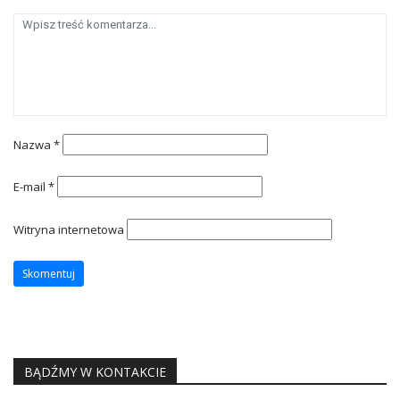
Nazwa
*
E-mail
*
Witryna internetowa
BĄDŹMY W KONTAKCIE