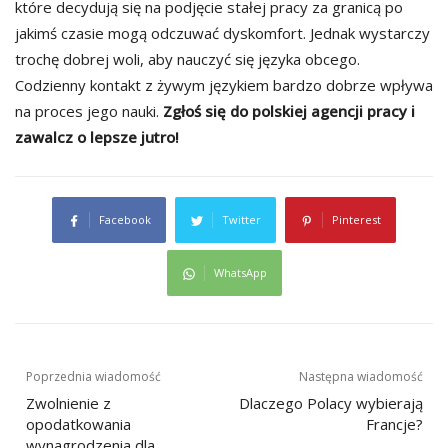
które decydują się na podjęcie stałej pracy za granicą po
jakimś czasie mogą odczuwać dyskomfort. Jednak wystarczy
trochę dobrej woli, aby nauczyć się języka obcego.
Codzienny kontakt z żywym językiem bardzo dobrze wpływa
na proces jego nauki.
Zgłoś się do polskiej agencji pracy i
zawalcz o lepsze jutro!
Facebook
Twitter
Pinterest
WhatsApp
Nawigacja
Poprzednia wiadomość
Następna wiadomość
wpisu
Zwolnienie z
Dlaczego Polacy wybierają
opodatkowania
Francje?
wynagrodzenia dla