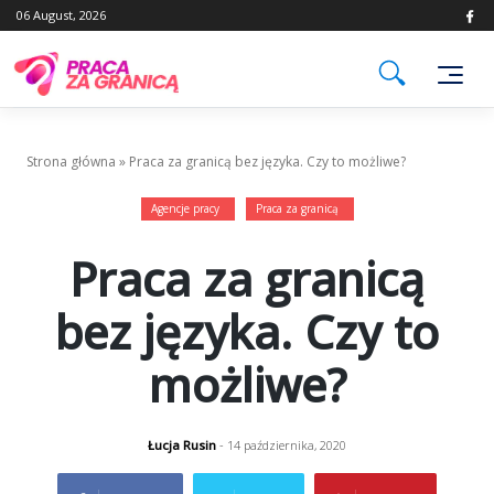
Skip
06 August, 2026
to
content
Strona główna
»
Praca za granicą bez języka. Czy to możliwe?
Agencje pracy
Praca za granicą
Praca za granicą
bez języka. Czy to
możliwe?
Łucja Rusin
- 14 października, 2020