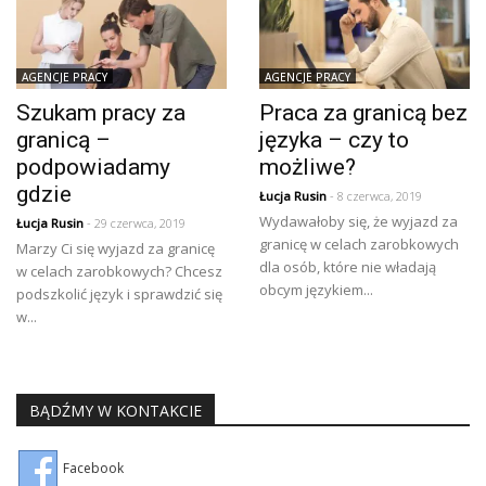
AGENCJE PRACY
AGENCJE PRACY
Szukam pracy za
Praca za granicą bez
granicą –
języka – czy to
podpowiadamy
możliwe?
gdzie
Łucja Rusin
- 8 czerwca, 2019
Wydawałoby się, że wyjazd za
Łucja Rusin
- 29 czerwca, 2019
granicę w celach zarobkowych
Marzy Ci się wyjazd za granicę
dla osób, które nie władają
w celach zarobkowych? Chcesz
obcym językiem...
podszkolić język i sprawdzić się
w...
BĄDŹMY W KONTAKCIE
Facebook