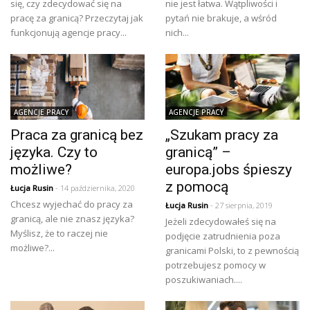
się, czy zdecydować się na
nie jest łatwa. Wątpliwości i
pracę za granicą? Przeczytaj jak
pytań nie brakuje, a wśród
funkcjonują agencje pracy...
nich...
AGENCJE PRACY
AGENCJE PRACY
Praca za granicą bez
„Szukam pracy za
języka. Czy to
granicą” –
możliwe?
europa.jobs śpieszy
z pomocą
Łucja Rusin
- 14 października, 2020
Chcesz wyjechać do pracy za
Łucja Rusin
- 27 sierpnia, 2019
granicą, ale nie znasz języka?
Jeżeli zdecydowałeś się na
Myślisz, że to raczej nie
podjęcie zatrudnienia poza
możliwe?...
granicami Polski, to z pewnością
potrzebujesz pomocy w
poszukiwaniach....