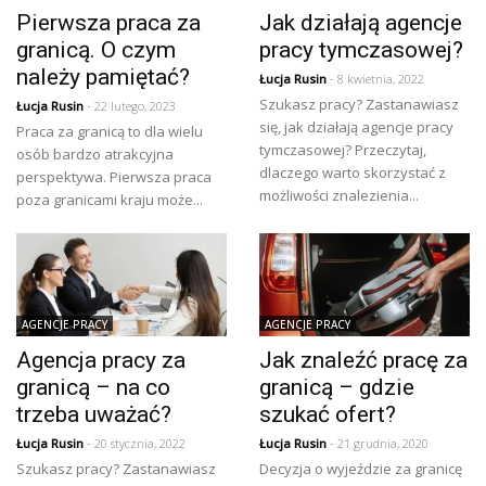
Pierwsza praca za
Jak działają agencje
granicą. O czym
pracy tymczasowej?
należy pamiętać?
Łucja Rusin
- 8 kwietnia, 2022
Szukasz pracy? Zastanawiasz
Łucja Rusin
- 22 lutego, 2023
się, jak działają agencje pracy
Praca za granicą to dla wielu
tymczasowej? Przeczytaj,
osób bardzo atrakcyjna
dlaczego warto skorzystać z
perspektywa. Pierwsza praca
możliwości znalezienia...
poza granicami kraju może...
AGENCJE PRACY
AGENCJE PRACY
Agencja pracy za
Jak znaleźć pracę za
granicą – na co
granicą – gdzie
trzeba uważać?
szukać ofert?
Łucja Rusin
- 20 stycznia, 2022
Łucja Rusin
- 21 grudnia, 2020
Szukasz pracy? Zastanawiasz
Decyzja o wyjeździe za granicę